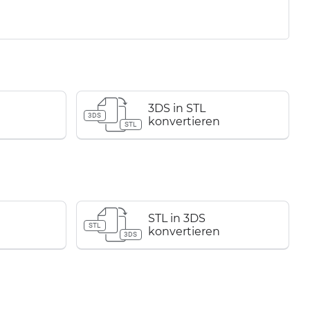
3DS in STL
3DS
konvertieren
STL
STL in 3DS
STL
konvertieren
3DS