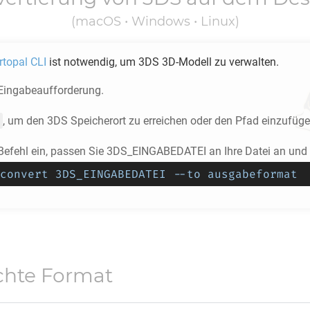
(macOS • Windows • Linux)
rtopal CLI
ist notwendig, um
3DS
3D-Modell zu verwalten.
 Eingabeaufforderung.
, um den
3DS
Speicherort zu erreichen oder den Pfad einzufüge
Befehl ein, passen Sie 3DS_EINGABEDATEI an Ihre Datei an und s
convert 3DS_EINGABEDATEI --to ausgabeformat
chte Format