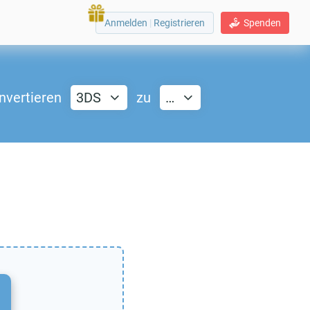
Anmelden
|
Registrieren
Spenden
nvertieren
3DS
zu
…