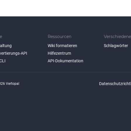
e
Ressourcen
Verschiedene
taltung
Wiki formatieren
Schlagwörter
vertierungs-API
Hilfezentrum
CLI
API-Dokumentation
Datenschutzrichtl
26 Vertopal