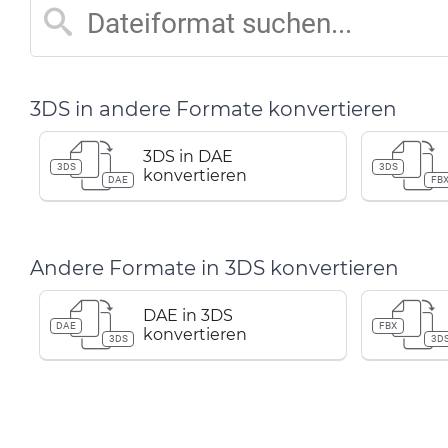
3DS in andere Formate konvertieren
3DS in DAE
3DS
3DS
konvertieren
DAE
FB
Andere Formate in 3DS konvertieren
DAE in 3DS
DAE
FBX
konvertieren
3DS
3D