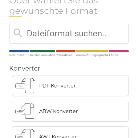
Oder wählen Sie das
gewünschte Format
Dokument
Tabellenkalkulation
Präsentation
Auszeichnungssprache
Ebook
Konverter
PDF Konverter
PDF
ABW Konverter
ABW
AWT Konverter
AWT