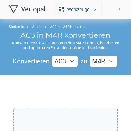
Vertopal
Werkzeuge
Startseite
Audio
AC3 zu M4R Konverter
AC3
in
M4R
konvertieren
Konvertieren Sie
AC3
audios in das
M4R
Format, bearbeiten
und optimieren Sie audios online und kostenlos.
Konvertieren
AC3
zu
M4R