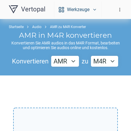
Vertopal
Werkzeuge
Startseite
Audio
AMR zu M4R Konverter
AMR
in
M4R
konvertieren
Konvertieren Sie
AMR
audios in das
M4R
Format, bearbeiten
und optimieren Sie audios online und kostenlos.
Konvertieren
AMR
zu
M4R