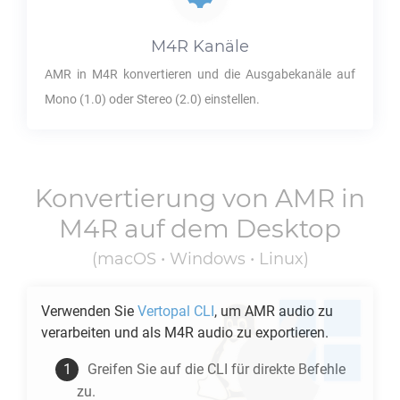
M4R
Kanäle
AMR
in
M4R
konvertieren und die Ausgabekanäle auf
Mono (1.0) oder Stereo (2.0) einstellen.
Konvertierung von
AMR
in
M4R
auf dem Desktop
(macOS • Windows • Linux)
Verwenden Sie
Vertopal CLI
, um
AMR
audio zu
verarbeiten und als
M4R
audio zu exportieren.
Greifen Sie auf die CLI für direkte Befehle
zu.