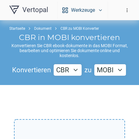
Vertopal
Werkzeuge
Startseite
Dokument
CBR zu MOBI Konverter
CBR
in
MOBI
konvertieren
Konvertieren Sie
CBR
ebook-dokumente in das
MOBI
Format,
bearbeiten und optimieren Sie dokumente online und
kostenlos.
Konvertieren
CBR
zu
MOBI