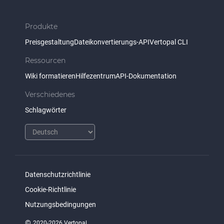
Produkte
Preisgestaltung
Dateikonvertierungs-API
Vertopal CLI
Ressourcen
Wiki formatieren
Hilfezentrum
API-Dokumentation
Verschiedenes
Schlagwörter
Datenschutzrichtlinie
Cookie-Richtlinie
Nutzungsbedingungen
©
2020-2026 Vertopal