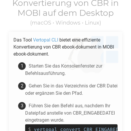
Konvertierung von
CBR
in
MOBI
auf dem Desktop
(macOS • Windows • Linux)
Das Tool
Vertopal CLI
bietet eine effiziente
Konvertierung von
CBR
ebook-dokument in
MOBI
ebook-dokument.
Starten Sie das Konsolenfenster zur
Befehlsausführung.
Gehen Sie in das Verzeichnis der
CBR
Datei
oder ergänzen Sie den Pfad.
Führen Sie den Befehl aus, nachdem Ihr
Dateipfad anstelle von CBR_EINGABEDATEI
eingetragen wurde.
$
vertopal convert CBR_EINGABEDATEI