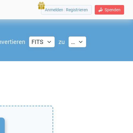
Anmelden
|
Registrieren
Spenden
vertieren
FITS
zu
…