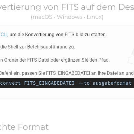
ertierung von
FITS
auf dem Des
(macOS • Windows • Linux)
 CLI
, um die Konvertierung von
FITS
bild zu starten.
 die Shell zur Befehlsausführung zu.
en Ordner der
FITS
Datei oder ergänzen Sie den Pfad.
Befehl ein, passen Sie FITS_EINGABEDATEI an Ihre Datei an und s
convert FITS_EINGABEDATEI --to ausgabeformat
chte Format