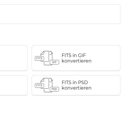
FITS in GIF
FITS
konvertieren
GIF
FITS in PSD
FITS
konvertieren
PSD