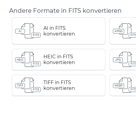
Andere Formate in FITS konvertieren
AI in FITS
AI
APNG
konvertieren
FITS
FIT
HEIC in FITS
HEIC
JPG
konvertieren
FITS
FIT
TIFF in FITS
TIFF
WEBP
konvertieren
FITS
FIT