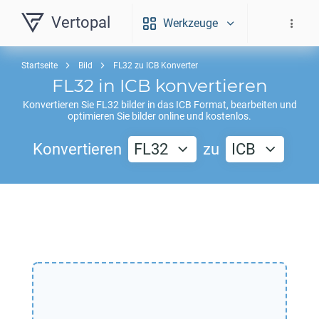
Vertopal
Werkzeuge
Startseite
Bild
FL32 zu ICB Konverter
FL32
in
ICB
konvertieren
Konvertieren Sie
FL32
bilder in das
ICB
Format, bearbeiten und
optimieren Sie bilder online und kostenlos.
Konvertieren
FL32
zu
ICB