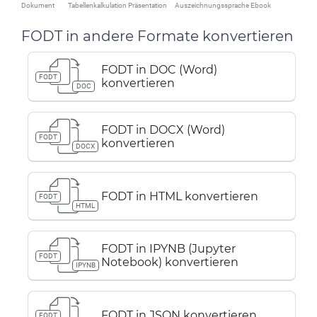
Dokument
Tabellenkalkulation
Präsentation
Auszeichnungssprache
Ebook
FODT in andere Formate konvertieren
FODT in DOC (Word)
FODT
konvertieren
DOC
FODT in DOCX (Word)
FODT
konvertieren
DOCX
FODT in HTML konvertieren
FODT
HTML
FODT in IPYNB (Jupyter
FODT
Notebook) konvertieren
IPYNB
FODT in JSON konvertieren
FODT