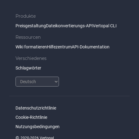
Produkte
Preisgestaltung
Dateikonvertierungs-API
Vertopal CLI
Ressourcen
Wiki formatieren
Hilfezentrum
API-Dokumentation
Verschiedenes
Schlagwörter
Datenschutzrichtlinie
Cookie-Richtlinie
Nutzungsbedingungen
©
2020-2026 Vertopal