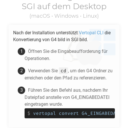
SGI
auf dem Desktop
(macOS • Windows • Linux)
Nach der Installation unterstützt
Vertopal CLI
die
Konvertierung von
G4
bild in
SGI
bild.
Öffnen Sie die Eingabeaufforderung für
Operationen.
cd
Verwenden Sie
, um den
G4
Ordner zu
erreichen oder den Pfad zu referenzieren.
Führen Sie den Befehl aus, nachdem Ihr
Dateipfad anstelle von G4_EINGABEDATEI
eingetragen wurde.
$
vertopal convert G4_EINGABEDATEI 