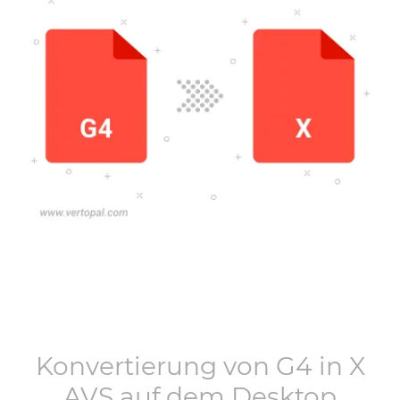
Konvertierung von
G4
in
X
AVS
auf dem Desktop