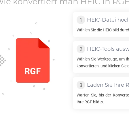
ie konvertiert man
HEIC
in
RG
HEIC
-Datei hoc
Wählen Sie die
HEIC
bild durc
HEIC
-Tools aus
Wählen Sie Werkzeuge, um I
konvertieren, und klicken Sie 
Laden Sie Ihre
Warten Sie, bis der Konverter
Ihre
RGF
bild zu.