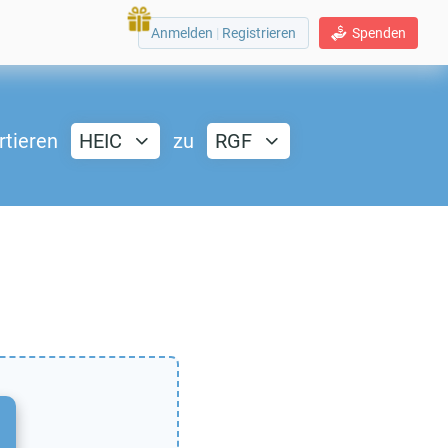
Anmelden
|
Registrieren
Spenden
rtieren
HEIC
zu
RGF