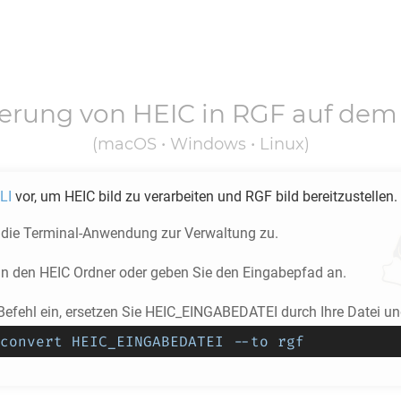
ierung von
HEIC
in
RGF
auf dem
(macOS • Windows • Linux)
LI
vor, um
HEIC
bild zu verarbeiten und
RGF
bild bereitzustellen.
f die Terminal-Anwendung zur Verwaltung zu.
 in den
HEIC
Ordner oder geben Sie den Eingabepfad an.
efehl ein, ersetzen Sie HEIC_EINGABEDATEI durch Ihre Datei und
convert HEIC_EINGABEDATEI --to rgf