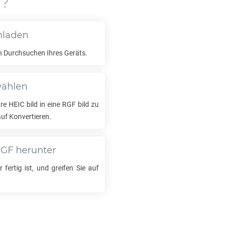
F
?
hladen
h Durchsuchen Ihres Geräts.
wählen
hre
HEIC
bild in eine
RGF
bild zu
auf Konvertieren.
RGF
herunter
 fertig ist, und greifen Sie auf