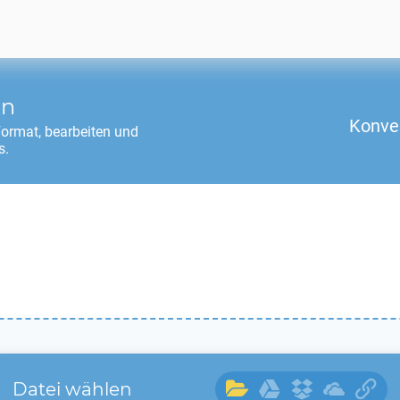
en
Konve
ormat, bearbeiten und
s.
Datei wählen