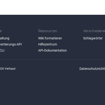
e
Ressourcen
Verschiedene
taltung
Wiki formatieren
Schlagwörter
vertierungs-API
Hilfezentrum
CLI
API-Dokumentation
Datenschutzrichtl
26 Vertopal