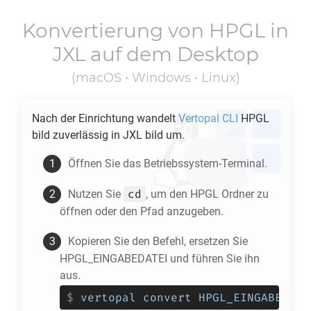
Konvertierung von
HPGL
in
JXL
auf dem Desktop
(macOS • Windows • Linux)
Nach der Einrichtung wandelt
Vertopal CLI
HPGL
bild zuverlässig in
JXL
bild um.
Öffnen Sie das Betriebssystem-Terminal.
cd
Nutzen Sie
, um den
HPGL
Ordner zu
öffnen oder den Pfad anzugeben.
Kopieren Sie den Befehl, ersetzen Sie
HPGL_EINGABEDATEI und führen Sie ihn
aus.
$
vertopal convert HPGL_EINGABEDATE