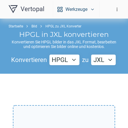
Vertopal
Werkzeuge
Startseite
Bild
HPGL zu JXL Konverter
HPGL
in
JXL
konvertieren
Konvertieren Sie
HPGL
bilder in das
JXL
Format, bearbeiten
und optimieren Sie bilder online und kostenlos.
Konvertieren
HPGL
zu
JXL