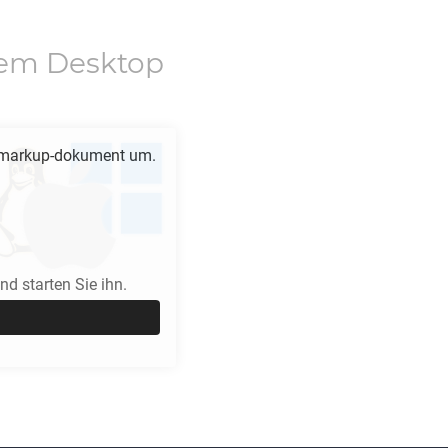
em Desktop
markup-dokument um.
d starten Sie ihn.