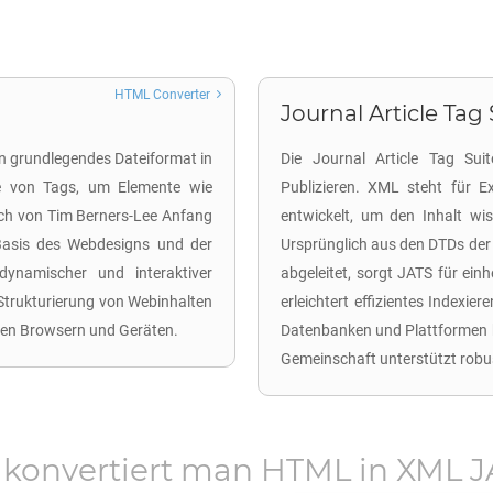
HTML Converter
Journal Article Tag 
n grundlegendes Dateiformat in
Die Journal Article Tag Suit
lfe von Tags, um Elemente wie
Publizieren. XML steht für 
lich von Tim Berners-Lee Anfang
entwickelt, um den Inhalt wis
Basis des Webdesigns und der
Ursprünglich aus den DTDs der 
dynamischer und interaktiver
abgeleitet, sorgt JATS für ein
 Strukturierung von Webinhalten
erleichtert effizientes Indexie
enen Browsern und Geräten.
Datenbanken und Plattformen h
Gemeinschaft unterstützt robu
 konvertiert man
HTML
in
XML J