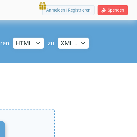
Anmelden
|
Registrieren
Spenden
eren
HTML
zu
XML…