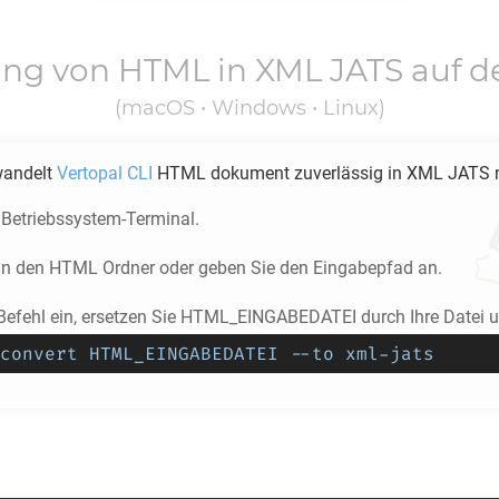
ung von
HTML
in
XML JATS
auf d
(macOS • Windows • Linux)
wandelt
Vertopal CLI
HTML
dokument zuverlässig in
XML JATS
 Betriebssystem-Terminal.
 in den
HTML
Ordner oder geben Sie den Eingabepfad an.
Befehl ein, ersetzen Sie HTML_EINGABEDATEI durch Ihre Datei un
convert HTML_EINGABEDATEI --to xml-jats