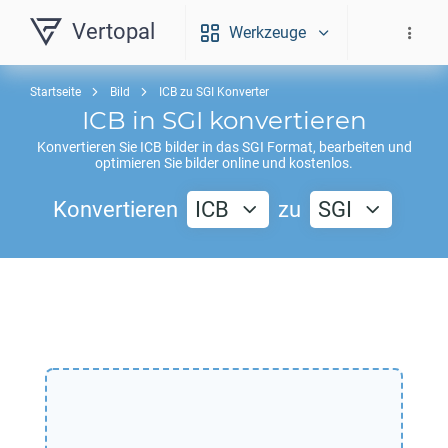
Vertopal
Werkzeuge
Startseite
Bild
ICB zu SGI Konverter
ICB
in
SGI
konvertieren
Konvertieren Sie
ICB
bilder in das
SGI
Format, bearbeiten und
optimieren Sie bilder online und kostenlos.
Konvertieren
ICB
zu
SGI