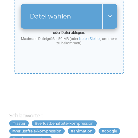
Datei wählen
oder Datei ablegen.
Maximale Dateigröße: 50 MB (oder
treten Sie bei
, um mehr
zu bekommen)
Schlagwörter:
raster
verlustbehaftete-kompression
verlustfreie-kompression
animation
google