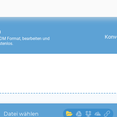
n
Konv
3DM
Format, bearbeiten und
stenlos.
Datei wählen