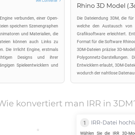
IRR Converter
Rhino 3D Model (.
ht Engine verbunden, einer Open-
Die Dateiendung 3DM, die für 
ateien speichern Szenengraphen
welche den Austausch von 
nimatoren und Materialien, die
Grafiksoftware erleichtert. En
Dateien können auch Links zu
Format für die Software Rhinoc
. Die Irrlicht Engine, erstmals
3DM-Dateien präzise 3D-Modell
ichtigen Designs und ihrer
Polygonnetz-Darstellungen. D
ängigen Spieleentwicklern und
Entwicklern erlaubt, 3DM-Datei
wodurch der nahtlose Datenaus
Wie konvertiert man
IRR
in
3DM
IRR
-Datei hoch
Wählen Sie die
IRR
3D-Mod