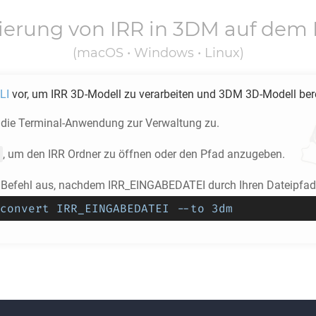
ierung von
IRR
in
3DM
auf dem 
(macOS • Windows • Linux)
LI
vor, um
IRR
3D-Modell zu verarbeiten und
3DM
3D-Modell bere
f die Terminal-Anwendung zur Verwaltung zu.
, um den
IRR
Ordner zu öffnen oder den Pfad anzugeben.
 Befehl aus, nachdem IRR_EINGABEDATEI durch Ihren Dateipfad 
convert IRR_EINGABEDATEI --to 3dm