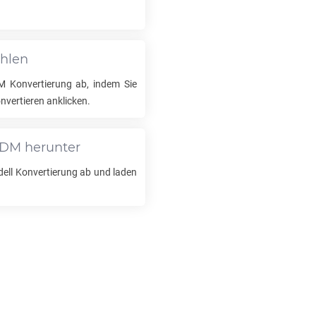
ählen
M
Konvertierung ab, indem Sie
ertieren anklicken.
3DM
herunter
ll Konvertierung ab und laden