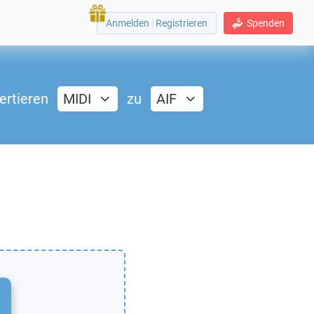
Anmelden
|
Registrieren
Spenden
ertieren
MIDI
zu
AIF