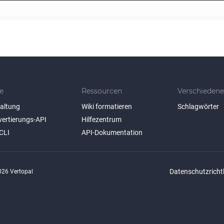
e
Ressourcen
Verschiedene
taltung
Wiki formatieren
Schlagwörter
vertierungs-API
Hilfezentrum
CLI
API-Dokumentation
Datenschutzrichtl
26 Vertopal