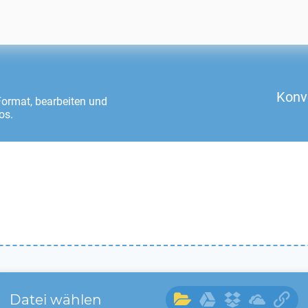
n
Konv
ormat, bearbeiten und
os.
Datei wählen