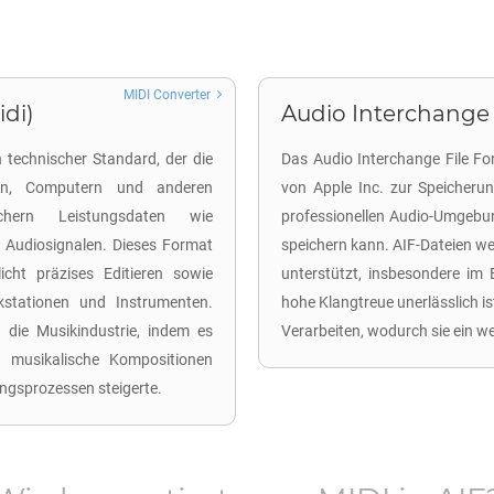
MIDI Converter
idi)
Audio Interchange F
in technischer Standard, der die
Das Audio Interchange File For
ten, Computern und anderen
von Apple Inc. zur Speicheru
chern Leistungsdaten wie
professionellen Audio-Umgebu
n Audiosignalen. Dieses Format
speichern kann. AIF-Dateien w
cht präzises Editieren sowie
unterstützt, insbesondere im
rkstationen und Instrumenten.
hohe Klangtreue unerlässlich i
I die Musikindustrie, indem es
Verarbeiten, wodurch sie ein we
xe musikalische Kompositionen
ungsprozessen steigerte.