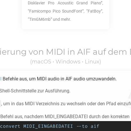
Disklavier Pro Acoustic Grand Piano”,
“Famicompo Pico SoundFont”, “FatBoy”,
“TimGM6mb” und mehr.
ierung von
MIDI
in
AIF
auf dem 
(macOS • Windows • Linux)
I
Befehle aus, um
MIDI
audio in
AIF
audio umzuwandeln.
 Shell-Schnittstelle zur Ausführung.
, um in das
MIDI
Verzeichnis zu wechseln oder den Pfad einzuf
 Befehl aus, nachdem MIDI_EINGABEDATEI durch den korrekten P
convert MIDI_EINGABEDATEI --to aif