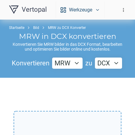
Vertopal
Werkzeuge
Startseite
Bild
MRW zu DCX Konverter
MRW
in
DCX
konvertieren
Konvertieren Sie
MRW
bilder in das
DCX
Format, bearbeiten
und optimieren Sie bilder online und kostenlos.
Konvertieren
MRW
zu
DCX