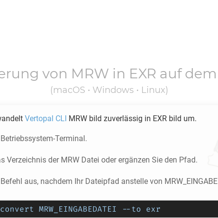
ierung von
MRW
in
EXR
auf dem
(macOS • Windows • Linux)
wandelt
Vertopal CLI
MRW
bild zuverlässig in
EXR
bild um.
 Betriebssystem-Terminal.
as Verzeichnis der
MRW
Datei oder ergänzen Sie den Pfad.
 Befehl aus, nachdem Ihr Dateipfad anstelle von MRW_EINGABE
convert MRW_EINGABEDATEI --to exr