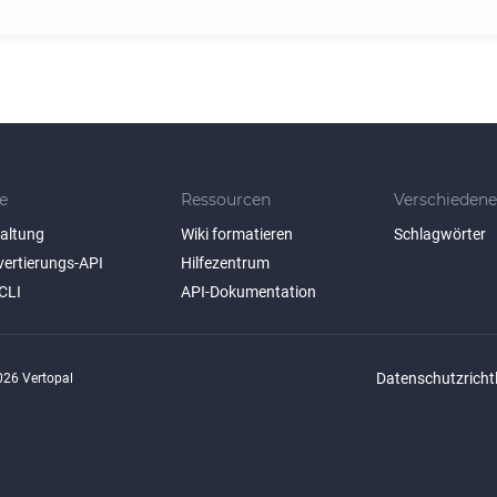
e
Ressourcen
Verschiedene
taltung
Wiki formatieren
Schlagwörter
vertierungs-API
Hilfezentrum
CLI
API-Dokumentation
Datenschutzrichtl
26 Vertopal