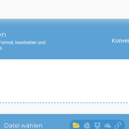
en
Konver
ormat, bearbeiten und
s.
Datei wählen