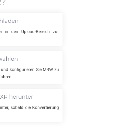
R
?
chladen
i in den Upload-Bereich zur
swählen
 und konfigurieren Sie
MRW
zu
fahren.
EXR
herunter
nter, sobald die Konvertierung