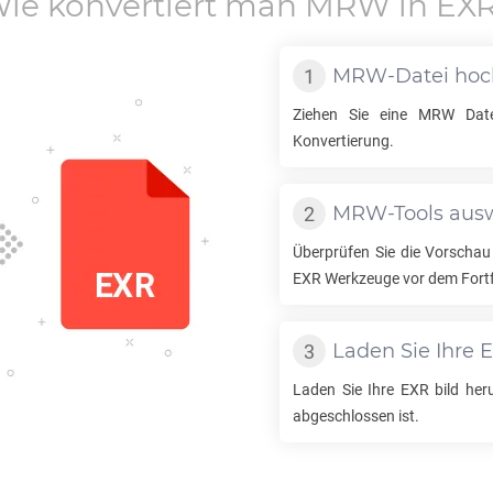
ie konvertiert man
MRW
in
EX
MRW
-Datei ho
Ziehen Sie eine
MRW
Date
Konvertierung.
MRW
-Tools au
Überprüfen Sie die Vorschau
EXR
Werkzeuge vor dem Fort
Laden Sie Ihre
Laden Sie Ihre
EXR
bild heru
abgeschlossen ist.