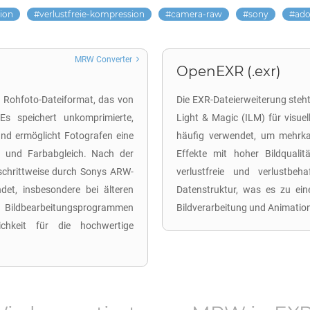
ion
verlustfreie-kompression
camera-raw
sony
ado
MRW Converter
OpenEXR (.exr)
n Rohfoto-Dateiformat, das von
Die EXR-Dateierweiterung steht
Es speichert unkomprimierte,
Light & Magic (ILM) für visue
nd ermöglicht Fotografen eine
häufig verwendet, um mehrkan
 und Farbabgleich. Nach der
Effekte mit hoher Bildquali
chrittweise durch Sonys ARW-
verlustfreie und verlustbeh
et, insbesondere bei älteren
Datenstruktur, was es zu ein
 Bildbearbeitungsprogrammen
Bildverarbeitung und Animatio
chkeit für die hochwertige