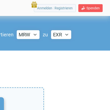
Anmelden
|
Registrieren
Spenden
tieren
MRW
zu
EXR