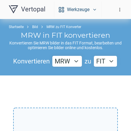
Vertopal
Werkzeuge
Startseite
Bild
MRW zu FIT Konverter
MRW
in
FIT
konvertieren
Konvertieren Sie
MRW
bilder in das
FIT
Format, bearbeiten und
optimieren Sie bilder online und kostenlos.
Konvertieren
MRW
zu
FIT