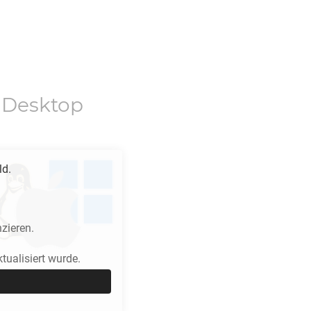
 Desktop
ld.
zieren.
ualisiert wurde.