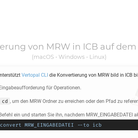
ierung von
MRW
in
ICB
auf dem
(macOS • Windows • Linux)
unterstützt
Vertopal CLI
die Konvertierung von
MRW
bild in
ICB
bi
 Eingabeaufforderung für Operationen.
cd
, um den
MRW
Ordner zu erreichen oder den Pfad zu referen
Befehl ein und starten Sie ihn, nachdem MRW_EINGABEDATEI akt
convert MRW_EINGABEDATEI --to icb