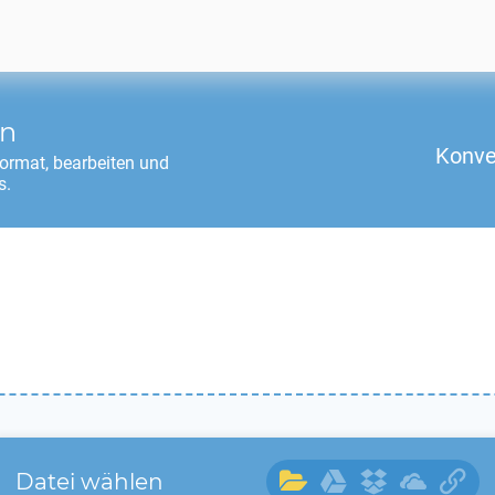
en
Konve
ormat, bearbeiten und
s.
Datei wählen