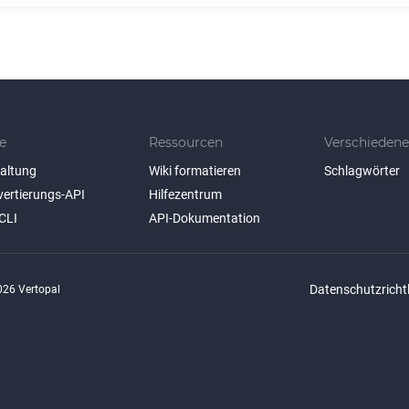
e
Ressourcen
Verschiedene
taltung
Wiki formatieren
Schlagwörter
vertierungs-API
Hilfezentrum
CLI
API-Dokumentation
Datenschutzrichtl
26 Vertopal