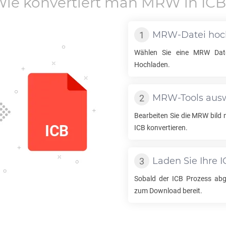
ie konvertiert man
MRW
in
ICB
MRW
-Datei ho
Wählen Sie eine
MRW
Dat
Hochladen.
MRW
-Tools au
Bearbeiten Sie die
MRW
bild 
ICB
konvertieren.
Laden Sie Ihre
I
Sobald der
ICB
Prozess abge
zum Download bereit.