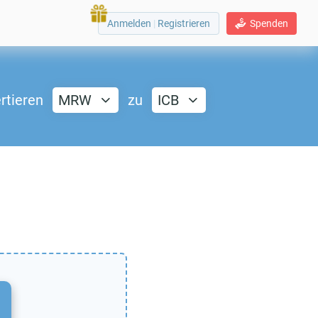
Anmelden
|
Registrieren
Spenden
rtieren
MRW
zu
ICB