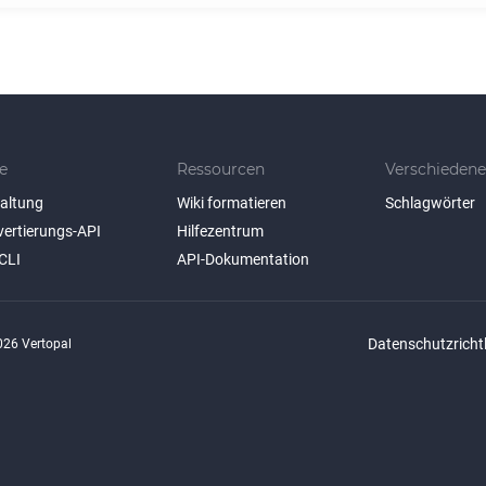
e
Ressourcen
Verschiedene
taltung
Wiki formatieren
Schlagwörter
vertierungs-API
Hilfezentrum
CLI
API-Dokumentation
Datenschutzrichtl
26 Vertopal