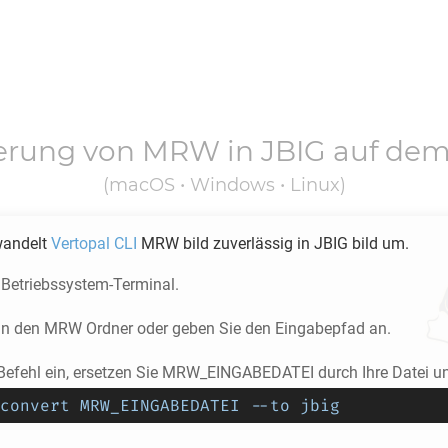
erung von
MRW
in
JBIG
auf dem
(macOS • Windows • Linux)
wandelt
Vertopal CLI
MRW
bild zuverlässig in
JBIG
bild um.
 Betriebssystem-Terminal.
 in den
MRW
Ordner oder geben Sie den Eingabepfad an.
Befehl ein, ersetzen Sie MRW_EINGABEDATEI durch Ihre Datei und
convert MRW_EINGABEDATEI --to jbig