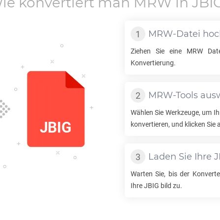
ie konvertiert man
MRW
in
JBI
MRW
-Datei ho
Ziehen Sie eine
MRW
Date
Konvertierung.
MRW
-Tools au
Wählen Sie Werkzeuge, um I
konvertieren, und klicken Sie 
Laden Sie Ihre
J
Warten Sie, bis der Konverter
Ihre
JBIG
bild zu.