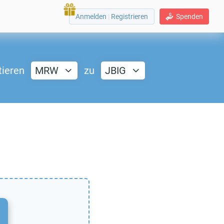
Anmelden
|
Registrieren
Spenden
tieren
MRW
zu
JBIG