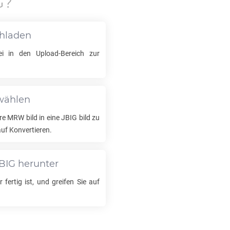
G
?
chladen
i in den Upload-Bereich zur
swählen
hre
MRW
bild in eine
JBIG
bild zu
auf Konvertieren.
BIG
herunter
 fertig ist, und greifen Sie auf