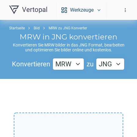
Vertopal
Werkzeuge
Startseite
Bild
MRW zu JNG Konverter
MRW
in
JNG
konvertieren
Konvertieren Sie
MRW
bilder in das
JNG
Format, bearbeiten
und optimieren Sie bilder online und kostenlos.
Konvertieren
MRW
zu
JNG