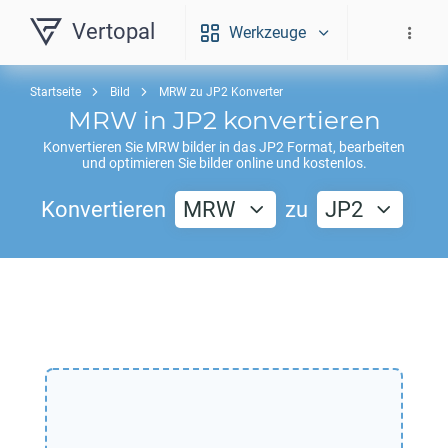
Vertopal
Werkzeuge
Startseite
Bild
MRW zu JP2 Konverter
MRW
in
JP2
konvertieren
Konvertieren Sie
MRW
bilder in das
JP2
Format, bearbeiten
und optimieren Sie bilder online und kostenlos.
Konvertieren
MRW
zu
JP2