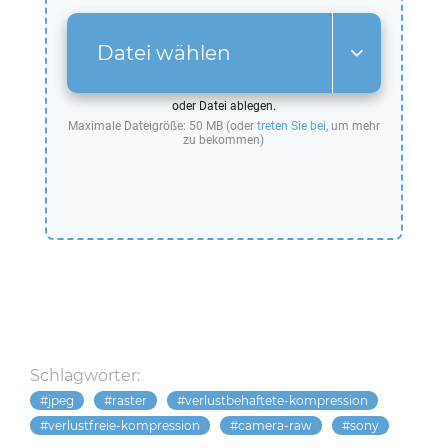
Datei wählen
oder Datei ablegen.
Maximale Dateigröße: 50 MB (oder
treten Sie bei
, um mehr
zu bekommen)
Schlagwörter:
jpeg
raster
verlustbehaftete-kompression
verlustfreie-kompression
camera-raw
sony