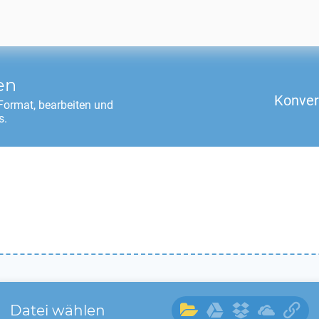
en
Konver
ormat, bearbeiten und
s.
Datei wählen