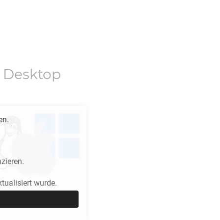
 Desktop
en.
zieren.
ualisiert wurde.