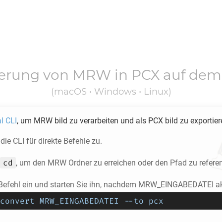
ierung von
MRW
in
PCX
auf dem
(macOS • Windows • Linux)
l CLI
, um
MRW
bild zu verarbeiten und als
PCX
bild zu exportier
die CLI für direkte Befehle zu.
cd
, um den
MRW
Ordner zu erreichen oder den Pfad zu referen
Befehl ein und starten Sie ihn, nachdem MRW_EINGABEDATEI akt
convert MRW_EINGABEDATEI --to pcx