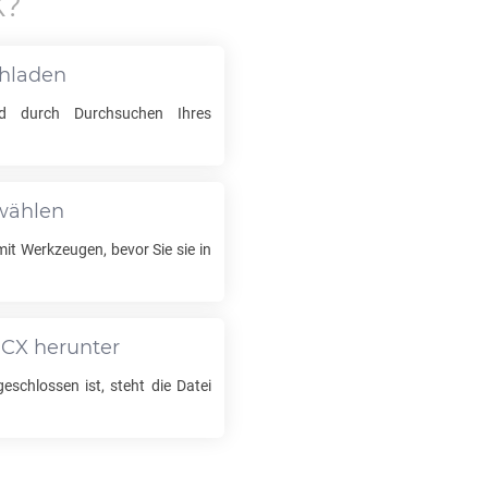
X
?
chladen
d durch Durchsuchen Ihres
swählen
mit Werkzeugen, bevor Sie sie in
PCX
herunter
schlossen ist, steht die Datei