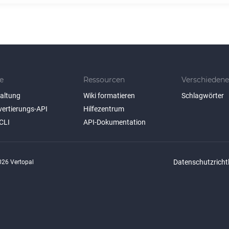
e
Ressourcen
Verschiedene
taltung
Wiki formatieren
Schlagwörter
vertierungs-API
Hilfezentrum
CLI
API-Dokumentation
Datenschutzrichtl
26 Vertopal