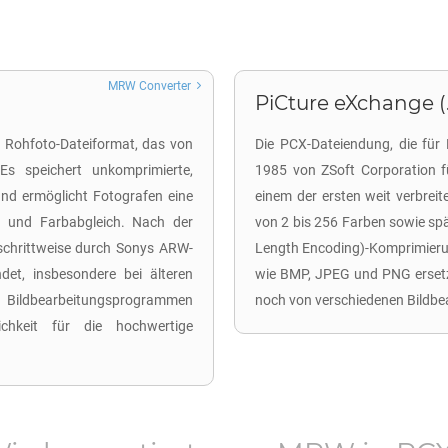
MRW Converter
PiCture eXchange (
n Rohfoto-Dateiformat, das von
Die PCX-Dateiendung, die für 
Es speichert unkomprimierte,
1985 von ZSoft Corporation f
nd ermöglicht Fotografen eine
einem der ersten weit verbreit
 und Farbabgleich. Nach der
von 2 bis 256 Farben sowie spä
chrittweise durch Sonys ARW-
Length Encoding)-Komprimierun
et, insbesondere bei älteren
wie BMP, JPEG und PNG ersetz
 Bildbearbeitungsprogrammen
noch von verschiedenen Bildb
chkeit für die hochwertige