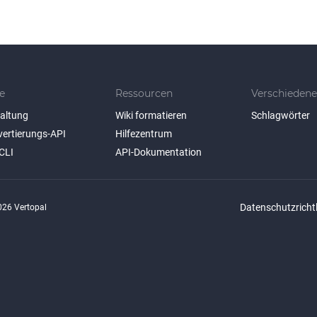
e
Ressourcen
Verschiedene
taltung
Wiki formatieren
Schlagwörter
vertierungs-API
Hilfezentrum
CLI
API-Dokumentation
Datenschutzrichtl
26 Vertopal