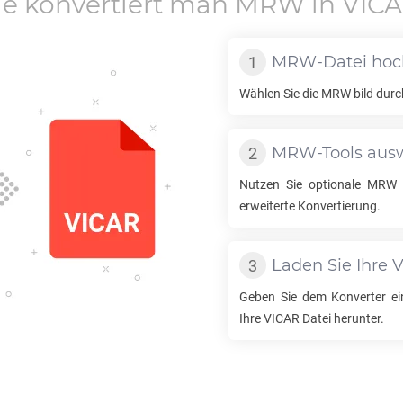
e konvertiert man
MRW
in
VIC
MRW
-Datei ho
Wählen Sie die
MRW
bild durc
MRW
-Tools au
Nutzen Sie optionale
MRW
erweiterte Konvertierung.
Laden Sie Ihre
V
Geben Sie dem Konverter ei
Ihre
VICAR
Datei herunter.