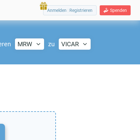
Anmelden
|
Registrieren
Spenden
eren
MRW
zu
VICAR