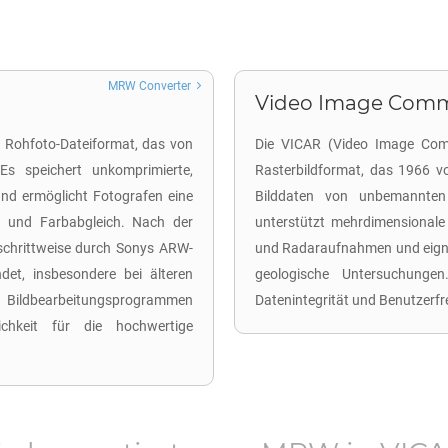
MRW Converter
Video Image Commun
n Rohfoto-Dateiformat, das von
Die VICAR (Video Image Commu
Es speichert unkomprimierte,
Rasterbildformat, das 1966 v
nd ermöglicht Fotografen eine
Bilddaten von unbemannten
 und Farbabgleich. Nach der
unterstützt mehrdimensionale 
chrittweise durch Sonys ARW-
und Radaraufnahmen und eigne
et, insbesondere bei älteren
geologische Untersuchunge
 Bildbearbeitungsprogrammen
Datenintegrität und Benutzerfre
chkeit für die hochwertige