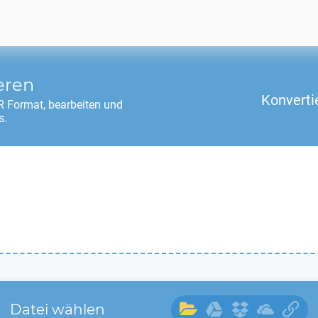
eren
Konverti
R
Format, bearbeiten und
s.
Datei wählen