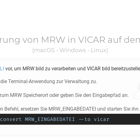
erung von
MRW
in
VICAR
auf de
(macOS • Windows • Linux)
LI
vor, um
MRW
bild zu verarbeiten und
VICAR
bild bereitzustell
f die Terminal-Anwendung zur Verwaltung zu.
e zum
MRW
Speicherort oder geben Sie den Eingabepfad an.
en Befehl, ersetzen Sie MRW_EINGABEDATEI und starten Sie ihn.
convert MRW_EINGABEDATEI --to vicar