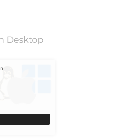
m Desktop
en.