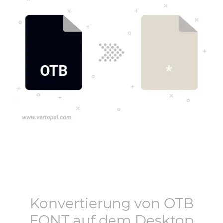
Konvertierung von
OTB
FONT
auf dem Desktop