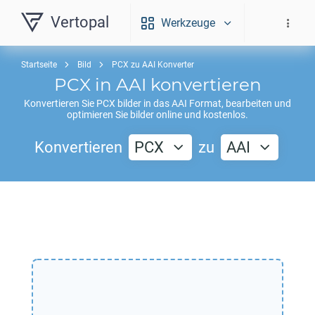
Vertopal
Werkzeuge
Startseite
Bild
PCX zu AAI Konverter
PCX
in
AAI
konvertieren
Konvertieren Sie
PCX
bilder in das
AAI
Format, bearbeiten und
optimieren Sie bilder online und kostenlos.
Konvertieren
PCX
zu
AAI