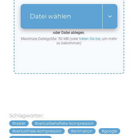
Datei wählen
oder Datei ablegen.
Maximale Dateigröße: 50 MB (oder
treten Sie bei
, um mehr
zu bekommen)
Schlagwörter:
raster
verlustbehaftete-kompression
verlustfreie-kompression
animation
google