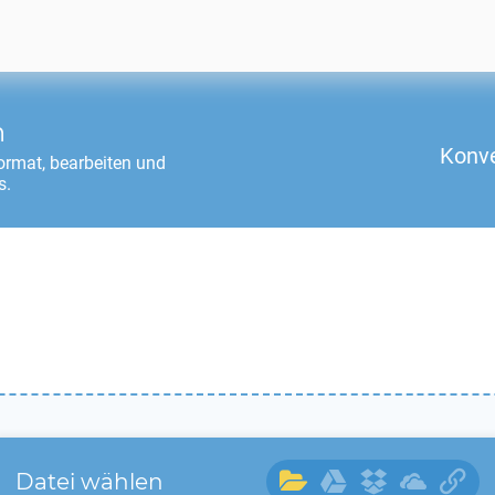
n
Konve
rmat, bearbeiten und
s.
Datei wählen