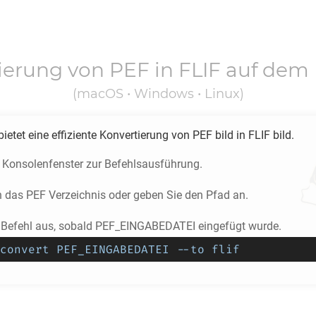
ierung von
PEF
in
FLIF
auf dem 
(macOS • Windows • Linux)
ietet eine effiziente Konvertierung von
PEF
bild in
FLIF
bild.
s Konsolenfenster zur Befehlsausführung.
n das
PEF
Verzeichnis oder geben Sie den Pfad an.
 Befehl aus, sobald PEF_EINGABEDATEI eingefügt wurde.
convert PEF_EINGABEDATEI --to flif