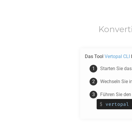
Konvert
Das Tool
Vertopal CLI
b
Starten Sie da
Wechseln Sie i
Führen Sie den
$
vertopal 