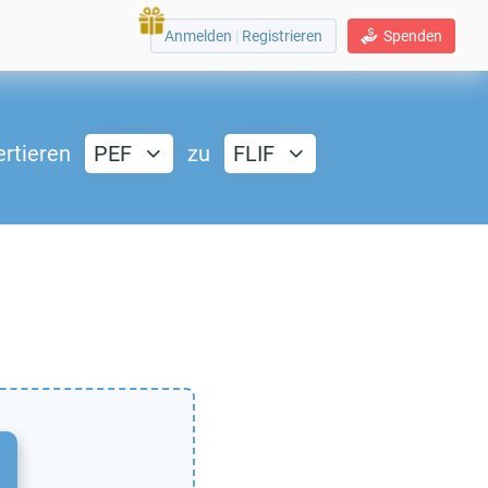
Anmelden
|
Registrieren
Spenden
rtieren
PEF
zu
FLIF