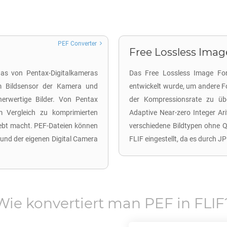
PEF Converter
Free Lossless Image
 das von Pentax-Digitalkameras
Das Free Lossless Image Form
om Bildsensor der Kamera und
entwickelt wurde, um andere F
herwertige Bilder. Von Pentax
der Kompressionsrate zu übe
m Vergleich zu komprimierten
Adaptive Near-zero Integer Ari
iebt macht. PEF-Dateien können
verschiedene Bildtypen ohne Qu
nd der eigenen Digital Camera
FLIF eingestellt, da es durch J
Wie konvertiert man
PEF
in
FLIF