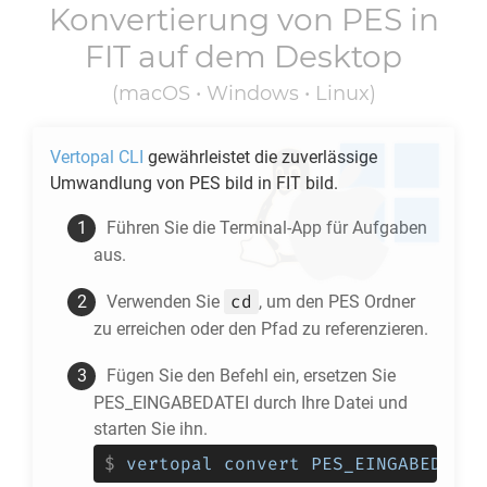
Konvertierung von
PES
in
FIT
auf dem Desktop
(macOS • Windows • Linux)
Vertopal CLI
gewährleistet die zuverlässige
Umwandlung von
PES
bild in
FIT
bild.
Führen Sie die Terminal-App für Aufgaben
aus.
cd
Verwenden Sie
, um den
PES
Ordner
zu erreichen oder den Pfad zu referenzieren.
Fügen Sie den Befehl ein, ersetzen Sie
PES_EINGABEDATEI durch Ihre Datei und
starten Sie ihn.
$
vertopal convert PES_EINGABEDATEI