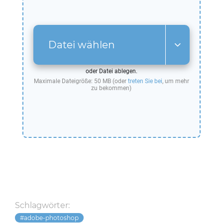
Datei wählen
oder Datei ablegen.
Maximale Dateigröße: 50 MB (oder
treten Sie bei
, um mehr
zu bekommen)
Schlagwörter:
adobe-photoshop