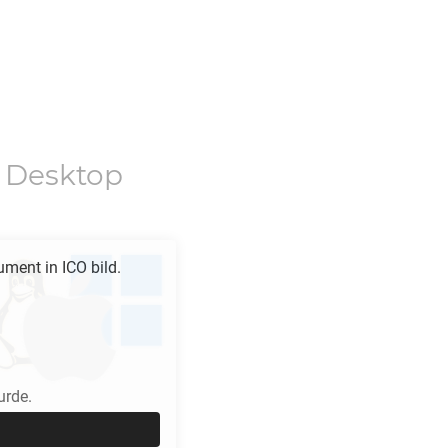
 Desktop
ument in
ICO
bild.
urde.