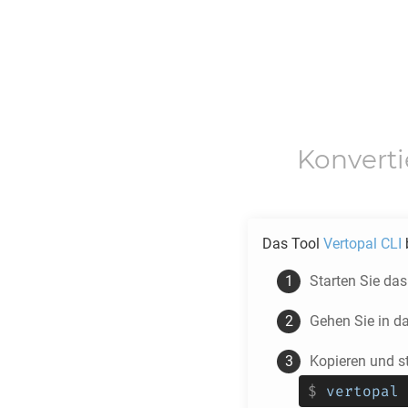
Konvert
Das Tool
Vertopal CLI
b
Starten Sie da
Gehen Sie in d
Kopieren und s
$
vertopal 