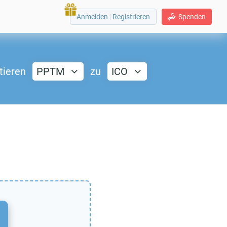
Anmelden
|
Registrieren
Spenden
tieren
PPTM
zu
ICO