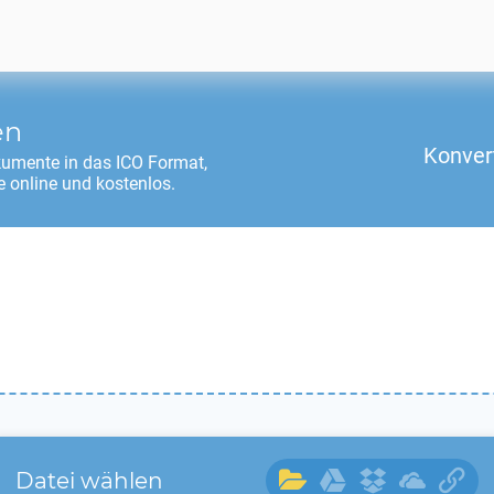
en
Konver
kumente in das
ICO
Format,
 online und kostenlos.
Datei wählen