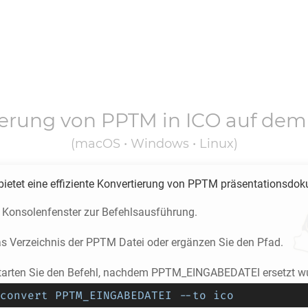
ierung von
PPTM
in
ICO
auf dem
(macOS • Windows • Linux)
ietet eine effiziente Konvertierung von
PPTM
präsentationsdok
s Konsolenfenster zur Befehlsausführung.
as Verzeichnis der
PPTM
Datei oder ergänzen Sie den Pfad.
tarten Sie den Befehl, nachdem PPTM_EINGABEDATEI ersetzt w
convert PPTM_EINGABEDATEI --to ico