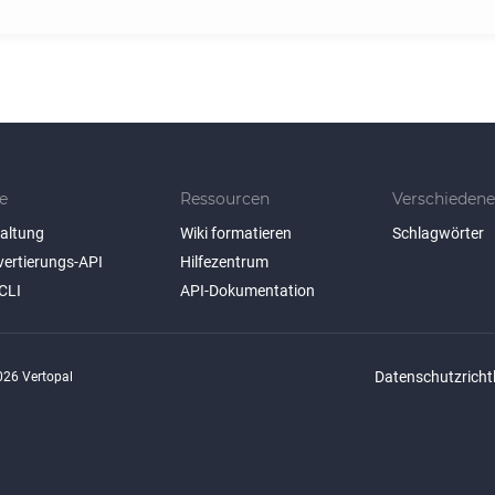
e
Ressourcen
Verschiedene
taltung
Wiki formatieren
Schlagwörter
vertierungs-API
Hilfezentrum
CLI
API-Dokumentation
Datenschutzrichtl
26 Vertopal