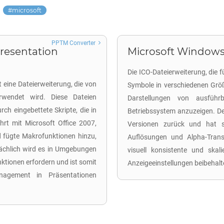
microsoft
PPTM Converter
resentation
Microsoft Windows 
Die ICO-Dateierweiterung, die fü
eine Dateierweiterung, die von
Symbole in verschiedenen Größ
rwendet wird. Diese Dateien
Darstellungen von ausfüh
h eingebettete Skripte, die in
Betriebssystem anzuzeigen. De
hrt mit Microsoft Office 2007,
Versionen zurück und hat s
fügte Makrofunktionen hinzu,
Auflösungen und Alpha-Trans
ächlich wird es in Umgebungen
visuell konsistente und skal
ktionen erfordern und ist somit
Anzeigeeinstellungen beibeha
anagement in Präsentationen