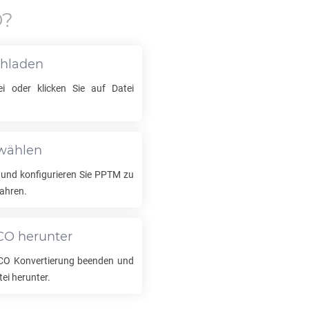
O
?
chladen
i oder klicken Sie auf Datei
swählen
 und konfigurieren Sie
PPTM
zu
ahren.
CO
herunter
CO
Konvertierung beenden und
tei herunter.