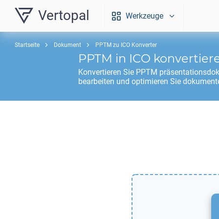
Vertopal
Werkzeuge
Startseite
Dokument
PPTM zu ICO Konverter
PPTM
in
ICO
konvertier
Konvertieren Sie
PPTM
präsentationsdo
bearbeiten und optimieren Sie dokumente