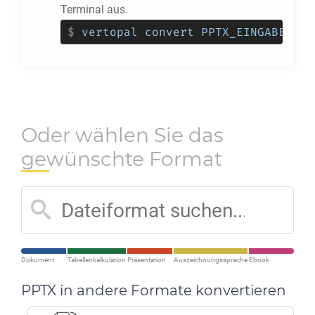
Terminal aus.
$
vertopal convert PPTX_EINGABEDATE
Oder wählen Sie das
gewünschte Format
Dokument
Tabellenkalkulation
Präsentation
Auszeichnungssprache
Ebook
PPTX in andere Formate konvertieren