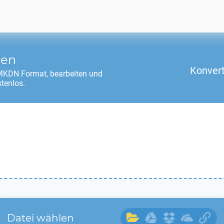
ren
Konvert
MKDN
Format, bearbeiten und
tenlos.
Datei wählen