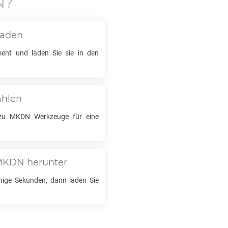
N
?
laden
nt und laden Sie sie in den
ählen
zu
MKDN
Werkzeuge für eine
MKDN
herunter
nige Sekunden, dann laden Sie