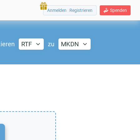
Anmelden
|
Registrieren
Spenden
ieren
RTF
zu
MKDN