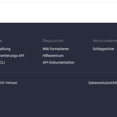
e
Ressourcen
Verschiedene
taltung
Wiki formatieren
Schlagwörter
vertierungs-API
Hilfezentrum
CLI
API-Dokumentation
Datenschutzrichtl
26 Vertopal