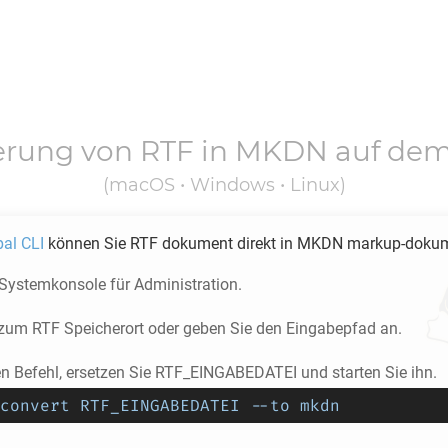
erung von
RTF
in
MKDN
auf dem
(macOS • Windows • Linux)
pal CLI
können Sie
RTF
dokument direkt in
MKDN
markup-dokume
 Systemkonsole für Administration.
e zum
RTF
Speicherort oder geben Sie den Eingabepfad an.
en Befehl, ersetzen Sie RTF_EINGABEDATEI und starten Sie ihn.
convert RTF_EINGABEDATEI --to mkdn