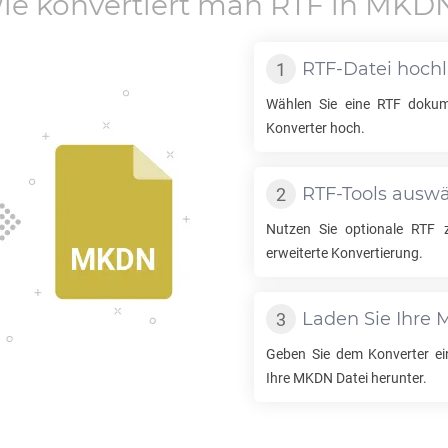
ie konvertiert man
RTF
in
MKD
RTF
-Datei hoch
Wählen Sie eine
RTF
dokume
Konverter hoch.
RTF
-Tools ausw
Nutzen Sie optionale
RTF
erweiterte Konvertierung.
Laden Sie Ihre
Geben Sie dem Konverter ei
Ihre
MKDN
Datei herunter.