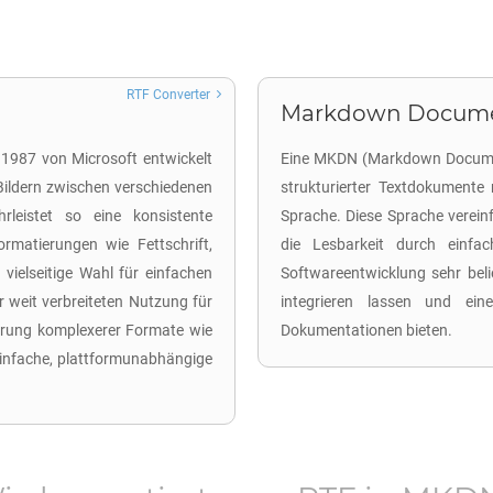
RTF Converter
Markdown Documen
 1987 von Microsoft entwickelt
Eine MKDN (Markdown Document
Bildern zwischen verschiedenen
strukturierter Textdokumente
leistet so eine konsistente
Sprache. Diese Sprache verei
rmatierungen wie Fettschrift,
die Lesbarkeit durch einfa
 vielseitige Wahl für einfachen
Softwareentwicklung sehr beli
 weit verbreiteten Nutzung für
integrieren lassen und ein
hrung komplexerer Formate wie
Dokumentationen bieten.
einfache, plattformunabhängige