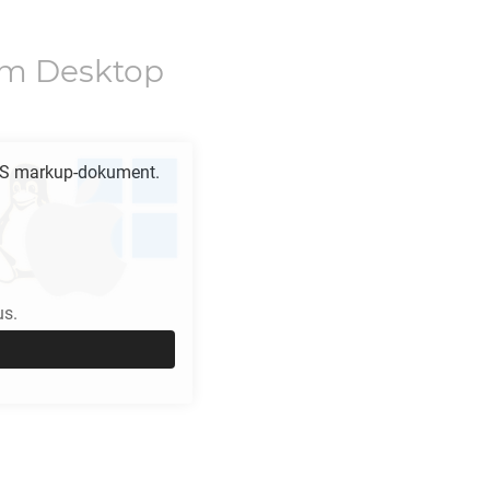
m Desktop
S
markup-dokument.
us.