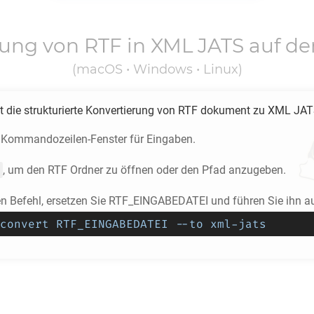
rung von
RTF
in
XML JATS
auf de
(macOS • Windows • Linux)
 die strukturierte Konvertierung von
RTF
dokument zu
XML JAT
 Kommandozeilen-Fenster für Eingaben.
, um den
RTF
Ordner zu öffnen oder den Pfad anzugeben.
en Befehl, ersetzen Sie RTF_EINGABEDATEI und führen Sie ihn a
convert RTF_EINGABEDATEI --to xml-jats