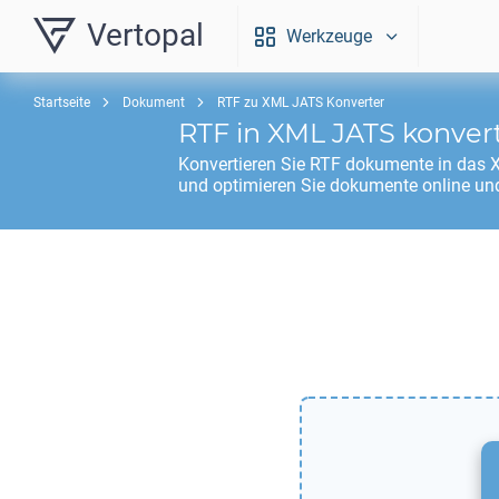
Vertopal
Werkzeuge
Startseite
Dokument
RTF zu XML JATS Konverter
RTF
in
XML JATS
konver
Konvertieren Sie
RTF
dokumente in das
und optimieren Sie dokumente online und