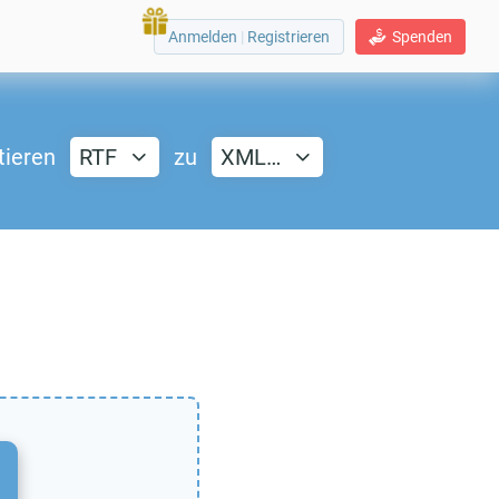
Anmelden
|
Registrieren
Spenden
tieren
RTF
zu
XML…