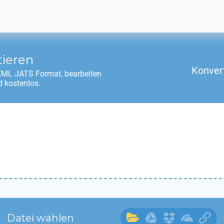
tieren
Konver
XML JATS
Format, bearbeiten
 kostenlos.
Datei wählen