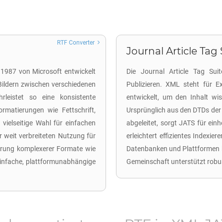
RTF Converter
Journal Article Tag 
 1987 von Microsoft entwickelt
Die Journal Article Tag Suit
Bildern zwischen verschiedenen
Publizieren. XML steht für 
leistet so eine konsistente
entwickelt, um den Inhalt wis
rmatierungen wie Fettschrift,
Ursprünglich aus den DTDs der 
 vielseitige Wahl für einfachen
abgeleitet, sorgt JATS für ein
 weit verbreiteten Nutzung für
erleichtert effizientes Indexie
hrung komplexerer Formate wie
Datenbanken und Plattformen h
einfache, plattformunabhängige
Gemeinschaft unterstützt robu