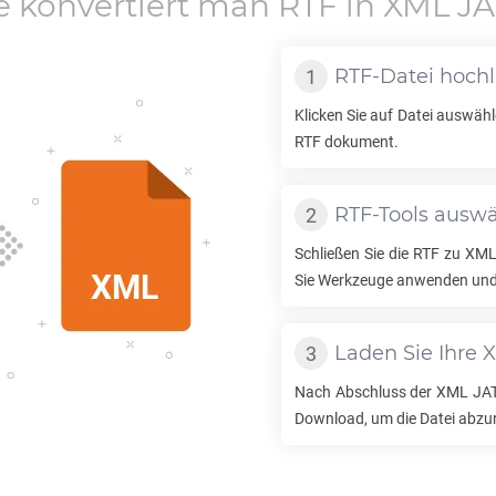
e konvertiert man
RTF
in
XML JA
RTF
-Datei hoch
Klicken Sie auf Datei auswähl
RTF
dokument.
RTF
-Tools ausw
Schließen Sie die
RTF
zu
XML
Sie Werkzeuge anwenden und 
Laden Sie Ihre
X
Nach Abschluss der
XML JA
Download, um die Datei abzu