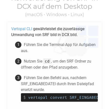
DCX
auf dem Desktop
(macOS • Windows • Linux)
Vertopal CLI
gewährleistet die zuverlässige
Umwandlung von
SRF
bild in
DCX
bild.
Führen Sie die Terminal-App für Aufgaben
aus.
cd
Nutzen Sie
, um den
SRF
Ordner zu
öffnen oder den Pfad anzugeben.
Führen Sie den Befehl aus, nachdem
SRF_EINGABEDATEI durch Ihren Dateipfad
ersetzt wurde.
$
vertopal convert SRF_EINGABEDATEI