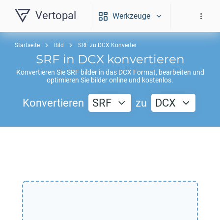
Vertopal
Werkzeuge
Startseite
Bild
SRF zu DCX Konverter
SRF
in
DCX
konvertieren
Konvertieren Sie
SRF
bilder in das
DCX
Format, bearbeiten und
optimieren Sie bilder online und kostenlos.
Konvertieren
SRF
zu
DCX