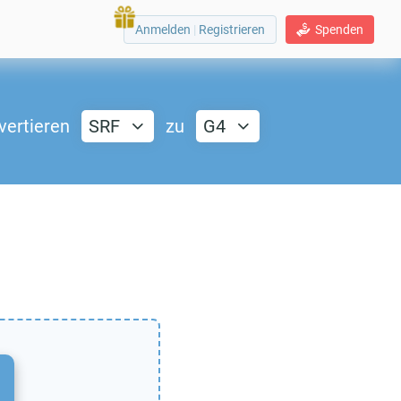
Anmelden
|
Registrieren
Spenden
vertieren
SRF
zu
G4