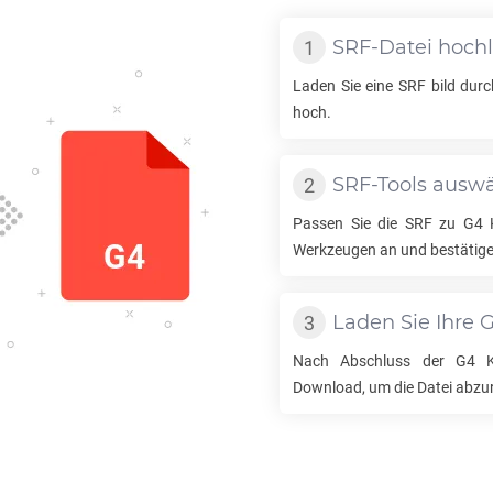
SRF
-Datei hoch
Laden Sie eine
SRF
bild durc
hoch.
SRF
-Tools ausw
Passen Sie die
SRF
zu
G4
K
Werkzeugen an und bestätige
Laden Sie Ihre
Nach Abschluss der
G4
Ko
Download, um die Datei abzu