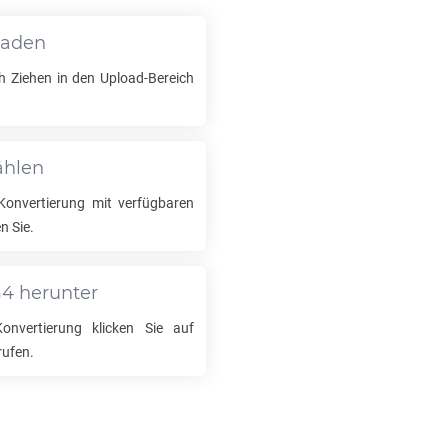
laden
h Ziehen in den Upload-Bereich
ählen
onvertierung mit verfügbaren
n Sie.
G4
herunter
nvertierung klicken Sie auf
rufen.