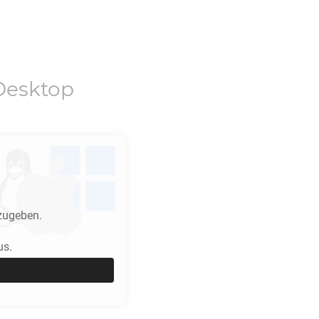
Desktop
zugeben.
us.