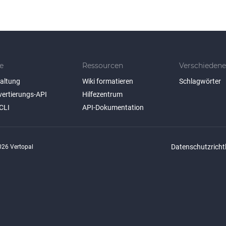
e
Ressourcen
Verschiedene
taltung
Wiki formatieren
Schlagwörter
vertierungs-API
Hilfezentrum
CLI
API-Dokumentation
Datenschutzrichtl
26 Vertopal