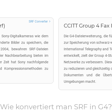
SRF Converter
rf)
CCITT Group 4 Fax 
n Sony-Digitalkameras wie dem
Die G4-Dateierweiterung, die f
erte Bilder zu speichern, die
zur Speicherung von schwarz-w
 2004, bewahren SRF-Dateien
International Telegraphy and T
 der Nachbearbeitung bieten im
entwickelt, zielt der Group 4-S
r Zeit hat Sony nachfolgende
Netzwerke zu verbessern. Dies
nd Kompressionsmethoden zu
zu reduzieren und gleichzeitig d
Dokumenten und die Übertr
Umgebungen macht.
Wie konvertiert man
SRF
in
G4
?