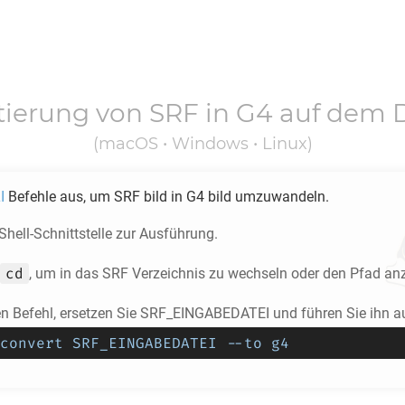
tierung von
SRF
in
G4
auf dem 
(macOS • Windows • Linux)
I
Befehle aus, um
SRF
bild in
G4
bild umzuwandeln.
 Shell-Schnittstelle zur Ausführung.
cd
, um in das
SRF
Verzeichnis zu wechseln oder den Pfad an
en Befehl, ersetzen Sie SRF_EINGABEDATEI und führen Sie ihn a
convert SRF_EINGABEDATEI --to g4