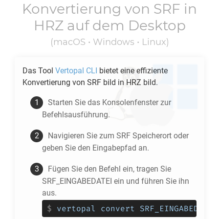
Konvertierung von
SRF
in
HRZ
auf dem Desktop
(macOS • Windows • Linux)
Das Tool
Vertopal CLI
bietet eine effiziente
Konvertierung von
SRF
bild in
HRZ
bild.
Starten Sie das Konsolenfenster zur
Befehlsausführung.
Navigieren Sie zum
SRF
Speicherort oder
geben Sie den Eingabepfad an.
Fügen Sie den Befehl ein, tragen Sie
SRF_EINGABEDATEI ein und führen Sie ihn
aus.
$
vertopal convert SRF_EINGABEDATEI