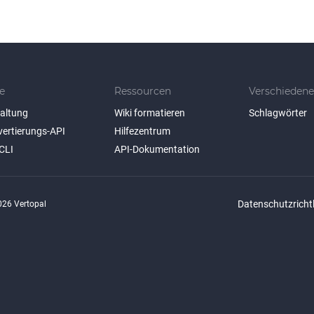
e
Ressourcen
Verschiedene
taltung
Wiki formatieren
Schlagwörter
vertierungs-API
Hilfezentrum
CLI
API-Dokumentation
Datenschutzrichtl
26 Vertopal