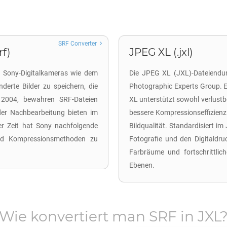
SRF Converter
rf)
JPEG XL (.jxl)
n Sony-Digitalkameras wie dem
Die JPEG XL (JXL)-Dateiendung 
erte Bilder zu speichern, die
Photographic Experts Group. 
 2004, bewahren SRF-Dateien
XL unterstützt sowohl verlustb
 der Nachbearbeitung bieten im
bessere Kompressionseffizienz
r Zeit hat Sony nachfolgende
Bildqualität. Standardisiert im
nd Kompressionsmethoden zu
Fotografie und den Digitaldruc
Farbräume und fortschrittli
Ebenen.
Wie konvertiert man
SRF
in
JXL