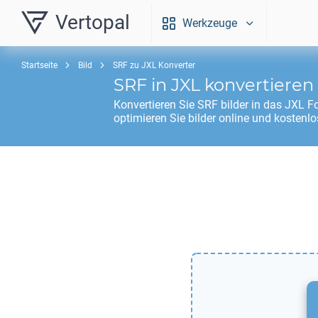
Vertopal
Werkzeuge
Startseite
Bild
SRF zu JXL Konverter
SRF
in
JXL
konvertieren
Konvertieren Sie
SRF
bilder in das
JXL
Fo
optimieren Sie bilder online und kostenlo