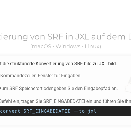
tierung von
SRF
in
JXL
auf dem 
(macOS • Windows • Linux)
 die strukturierte Konvertierung von
SRF
bild zu
JXL
bild.
 Kommandozeilen-Fenster für Eingaben.
e zum
SRF
Speicherort oder geben Sie den Eingabepfad an.
Befehl ein, tragen Sie SRF_EINGABEDATEI ein und führen Sie ihn
convert SRF_EINGABEDATEI --to jxl