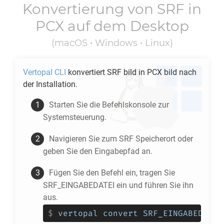
Konvertierung von
SRF
in
PCX
auf dem Desktop
(macOS • Windows • Linux)
Vertopal CLI
konvertiert
SRF
bild in
PCX
bild nach
der Installation.
Starten Sie die Befehlskonsole zur
Systemsteuerung.
Navigieren Sie zum
SRF
Speicherort oder
geben Sie den Eingabepfad an.
Fügen Sie den Befehl ein, tragen Sie
SRF_EINGABEDATEI ein und führen Sie ihn
aus.
$
vertopal convert SRF_EINGABEDATEI