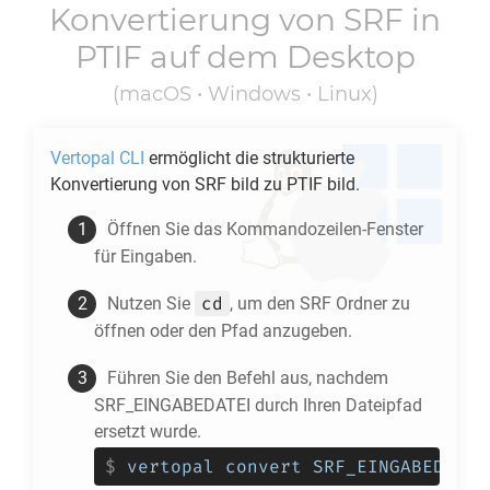
Konvertierung von
SRF
in
PTIF
auf dem Desktop
(macOS • Windows • Linux)
Vertopal CLI
ermöglicht die strukturierte
Konvertierung von
SRF
bild zu
PTIF
bild.
Öffnen Sie das Kommandozeilen-Fenster
für Eingaben.
cd
Nutzen Sie
, um den
SRF
Ordner zu
öffnen oder den Pfad anzugeben.
Führen Sie den Befehl aus, nachdem
SRF_EINGABEDATEI durch Ihren Dateipfad
ersetzt wurde.
$
vertopal convert SRF_EINGABEDATEI