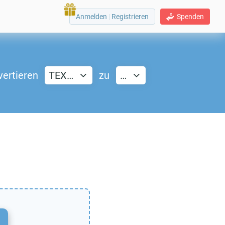
Anmelden
|
Registrieren
Spenden
ertieren
TEX…
zu
…