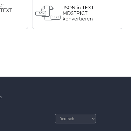
er
JSON in TEXT
 TEXT
MDSTRICT
JSON
TEXT
konvertieren
s