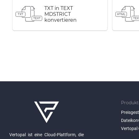
TXT in TEXT
MDSTRICT
TXT
HTML
TEXT
TEX
konvertieren
Produkt
Preisges
Dateikon
Vertopal 
Vertopal ist eine Cloud-Plattform, die