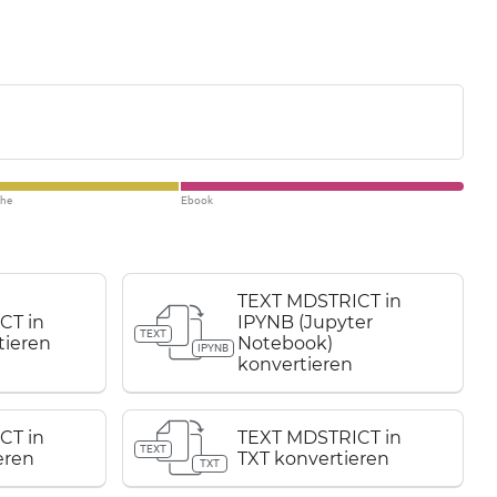
che
Ebook
TEXT MDSTRICT in
CT in
IPYNB (Jupyter
TEXT
tieren
Notebook)
IPYNB
konvertieren
CT in
TEXT MDSTRICT in
TEXT
eren
TXT konvertieren
TXT