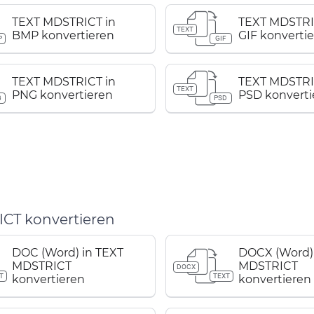
TEXT MDSTRICT in
TEXT MDSTRI
TEXT
BMP konvertieren
GIF konverti
P
GIF
TEXT MDSTRICT in
TEXT MDSTRI
TEXT
PNG konvertieren
PSD konverti
G
PSD
CT konvertieren
DOC (Word) in TEXT
DOCX (Word) 
MDSTRICT
MDSTRICT
DOCX
T
TEXT
konvertieren
konvertieren