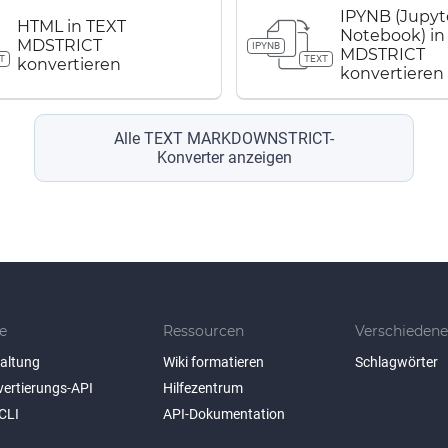
IPYNB (Jupyt
HTML in TEXT
Notebook) in
MDSTRICT
IPYNB
MDSTRICT
T
TEXT
konvertieren
konvertieren
Alle TEXT MARKDOWNSTRICT-
Konverter anzeigen
e
Ressourcen
Verschiedene
taltung
Wiki formatieren
Schlagwörter
vertierungs-API
Hilfezentrum
CLI
API-Dokumentation