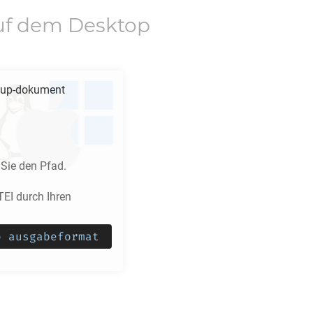
f dem Desktop
up-dokument
Sie den Pfad.
I durch Ihren
o ausgabeformat