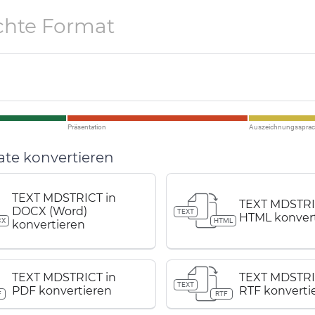
chte Format
Präsentation
Auszeichnungsspra
e konvertieren
TEXT MDSTRICT in
TEXT MDSTRI
DOCX (Word)
TEXT
HTML konver
CX
HTML
konvertieren
TEXT MDSTRICT in
TEXT MDSTRI
TEXT
PDF konvertieren
RTF konverti
F
RTF