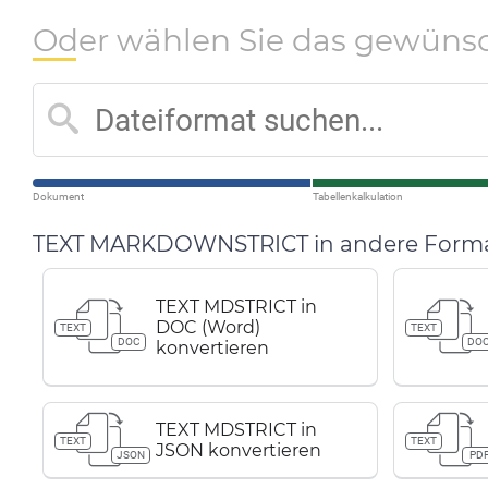
Oder wählen Sie das gewüns
Dokument
Tabellenkalkulation
TEXT MARKDOWNSTRICT in andere Format
TEXT MDSTRICT in
DOC (Word)
TEXT
TEXT
DOC
DO
konvertieren
TEXT MDSTRICT in
TEXT
TEXT
JSON konvertieren
JSON
PD