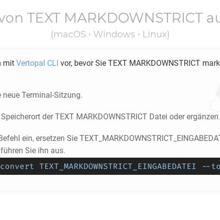
 von
TEXT MARKDOWNSTRICT
au
(macOS • Windows • Linux)
m mit
Vertopal CLI
vor, bevor Sie
TEXT MARKDOWNSTRICT
mark
e neue Terminal-Sitzung.
Speicherort der
TEXT MARKDOWNSTRICT
Datei oder ergänzen 
 Befehl ein, ersetzen Sie TEXT_MARKDOWNSTRICT_EINGABEDATE
ühren Sie ihn aus.
convert TEXT_MARKDOWNSTRICT_EINGABEDATEI --t