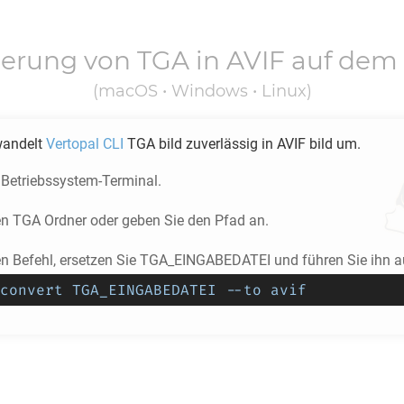
ierung von
TGA
in
AVIF
auf dem
(macOS • Windows • Linux)
wandelt
Vertopal CLI
TGA
bild zuverlässig in
AVIF
bild um.
 Betriebssystem-Terminal.
en
TGA
Ordner oder geben Sie den Pfad an.
en Befehl, ersetzen Sie TGA_EINGABEDATEI und führen Sie ihn a
convert TGA_EINGABEDATEI --to avif