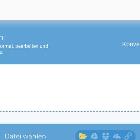
n
Konve
ormat, bearbeiten und
s.
Datei wählen