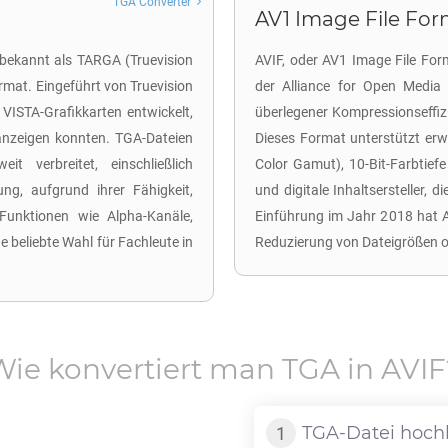
TGA Converter
AV1 Image File Form
 bekannt als TARGA (Truevision
AVIF, oder AV1 Image File For
rmat. Eingeführt von Truevision
der Alliance for Open Media e
 VISTA-Grafikkarten entwickelt,
überlegener Kompressionseffiz
 anzeigen konnten. TGA-Dateien
Dieses Format unterstützt er
t verbreitet, einschließlich
Color Gamut), 10-Bit-Farbtief
ung, aufgrund ihrer Fähigkeit,
und digitale Inhaltsersteller, 
Funktionen wie Alpha-Kanäle,
Einführung im Jahr 2018 hat A
 beliebte Wahl für Fachleute in
Reduzierung von Dateigrößen o
Wie konvertiert man
TGA
in
AVIF
TGA
-Datei hoch