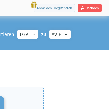
Anmelden
|
Registrieren
Spenden
rtieren
TGA
zu
AVIF