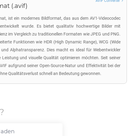
AVIF Converter
at (.avif)
mat, ist ein modernes Bildformat, das aus dem AV1-Videocodec
ntwickelt wurde. Es bietet qualitativ hochwertige Bilder mit
ienz im Vergleich zu traditionellen Formaten wie JPEG und PNG.
weiterte Funktionen wie HDR (High Dynamic Range), WCG (Wide
e und Alphatransparenz. Dies macht es ideal für Webentwickler
die Leistung und visuelle Qualität optimieren möchten. Seit seiner
VIF aufgrund seiner Open-Source-Natur und Effektivität bei der
hne Qualitätsverlust schnell an Bedeutung gewonnen.
?
laden