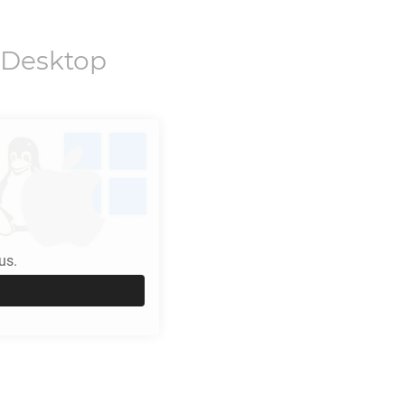
 Desktop
us.