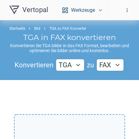
Vertopal
Werkzeuge
Startseite
Bild
TGA zu FAX Konverter
TGA
in
FAX
konvertieren
Konvertieren Sie
TGA
bilder in das
FAX
Format, bearbeiten und
optimieren Sie bilder online und kostenlos.
Konvertieren
TGA
zu
FAX