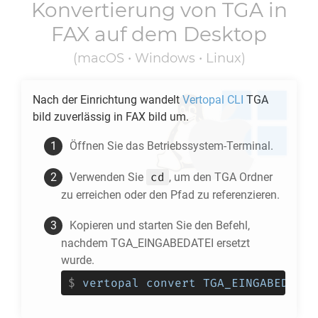
Konvertierung von
TGA
in
FAX
auf dem Desktop
(macOS • Windows • Linux)
Nach der Einrichtung wandelt
Vertopal CLI
TGA
bild zuverlässig in
FAX
bild um.
Öffnen Sie das Betriebssystem-Terminal.
cd
Verwenden Sie
, um den
TGA
Ordner
zu erreichen oder den Pfad zu referenzieren.
Kopieren und starten Sie den Befehl,
nachdem TGA_EINGABEDATEI ersetzt
wurde.
$
vertopal convert TGA_EINGABEDATEI