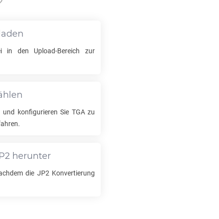
?
laden
 in den Upload-Bereich zur
ählen
 und konfigurieren Sie
TGA
zu
fahren.
P2
herunter
nachdem die
JP2
Konvertierung