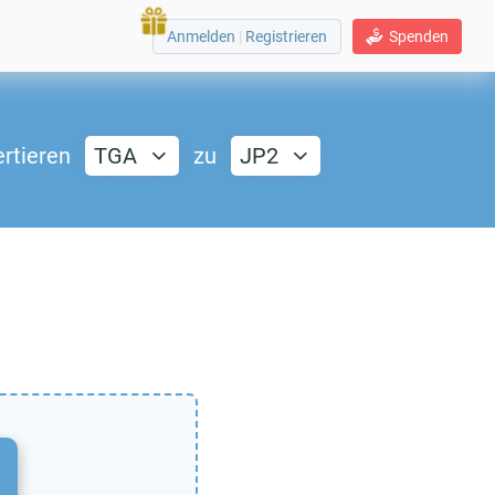
Anmelden
|
Registrieren
Spenden
rtieren
TGA
zu
JP2