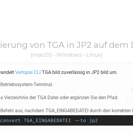
tierung von
TGA
in
JP2
auf dem 
(macOS • Windows • Linux)
wandelt
Vertopal CLI
TGA
bild zuverlässig in
JP2
bild um.
 Betriebssystem-Terminal.
as Verzeichnis der
TGA
Datei oder ergänzen Sie den Pfad.
 Befehl aus, nachdem TGA_EINGABEDATEI durch den korrekten P
convert TGA_EINGABEDATEI --to jp2