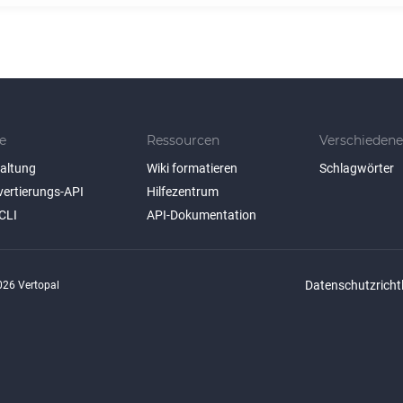
e
Ressourcen
Verschiedene
taltung
Wiki formatieren
Schlagwörter
vertierungs-API
Hilfezentrum
CLI
API-Dokumentation
Datenschutzrichtl
26 Vertopal