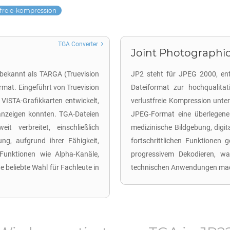
tfreie-kompression
TGA Converter
Joint Photographic
 bekannt als TARGA (Truevision
JP2 steht für JPEG 2000, ent
rmat. Eingeführt von Truevision
Dateiformat zur hochqualitat
 VISTA-Grafikkarten entwickelt,
verlustfreie Kompression unter
 anzeigen konnten. TGA-Dateien
JPEG-Format eine überlegene B
t verbreitet, einschließlich
medizinische Bildgebung, digit
ung, aufgrund ihrer Fähigkeit,
fortschrittlichen Funktione
Funktionen wie Alpha-Kanäle,
progressivem Dekodieren, w
 beliebte Wahl für Fachleute in
technischen Anwendungen ma