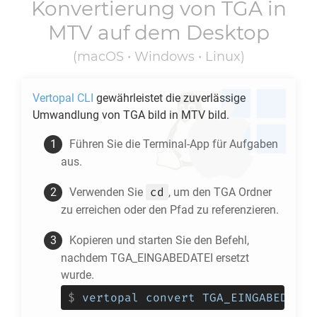
Konvertierung von
TGA
in
MTV
auf dem Desktop
(macOS • Windows • Linux)
Vertopal CLI
gewährleistet die zuverlässige
Umwandlung von
TGA
bild in
MTV
bild.
Führen Sie die Terminal-App für Aufgaben
aus.
cd
Verwenden Sie
, um den
TGA
Ordner
zu erreichen oder den Pfad zu referenzieren.
Kopieren und starten Sie den Befehl,
nachdem TGA_EINGABEDATEI ersetzt
wurde.
$
vertopal convert TGA_EINGABEDATEI