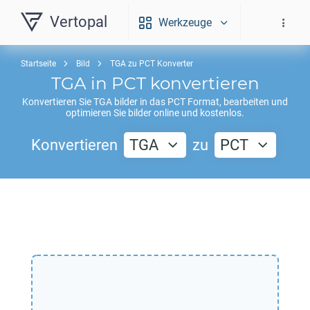
Vertopal
Werkzeuge
Startseite
Bild
TGA zu PCT Konverter
TGA
in
PCT
konvertieren
Konvertieren Sie
TGA
bilder in das
PCT
Format, bearbeiten und
optimieren Sie bilder online und kostenlos.
Konvertieren
TGA
zu
PCT