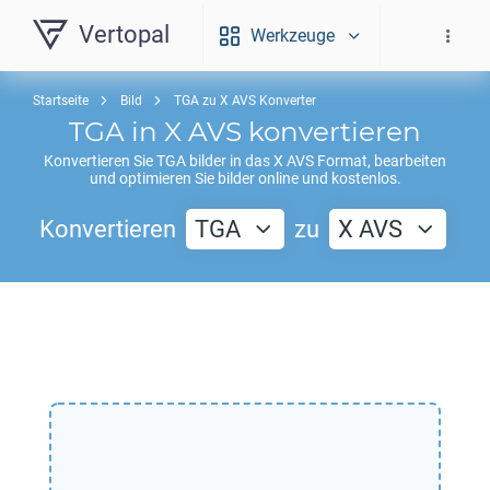
Vertopal
Werkzeuge
Startseite
Bild
TGA zu X AVS Konverter
TGA
in
X AVS
konvertieren
Konvertieren Sie
TGA
bilder in das
X AVS
Format, bearbeiten
und optimieren Sie bilder online und kostenlos.
Konvertieren
TGA
zu
X AVS