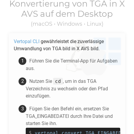
Konvertierung von
TGA
in
X
AVS
auf dem Desktop
(macOS • Windows • Linux)
Vertopal CLI
gewährleistet die zuverlässige
Umwandlung von
TGA
bild in
X AVS
bild.
Führen Sie die Terminal-App für Aufgaben
aus.
cd
Nutzen Sie
, um in das
TGA
Verzeichnis zu wechseln oder den Pfad
einzufügen.
Fügen Sie den Befehl ein, ersetzen Sie
TGA_EINGABEDATEI durch Ihre Datei und
starten Sie ihn.
$
vertopal convert TGA_EINGABEDATEI