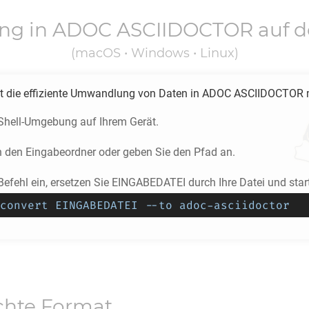
ng in
ADOC ASCIIDOCTOR
auf 
(macOS • Windows • Linux)
t die effiziente Umwandlung von Daten in
ADOC ASCIIDOCTOR
 Shell-Umgebung auf Ihrem Gerät.
n den Eingabeordner oder geben Sie den Pfad an.
efehl ein, ersetzen Sie EINGABEDATEI durch Ihre Datei und start
convert EINGABEDATEI --to adoc-asciidoctor
chte Format