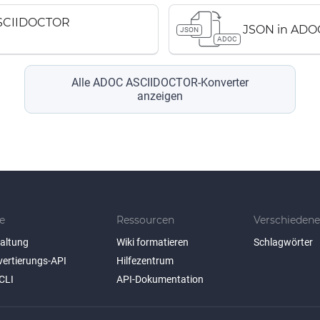
ASCIIDOCTOR
JSON in ADO
JSON
ADOC
Alle ADOC ASCIIDOCTOR-Konverter
anzeigen
e
Ressourcen
Verschiedene
taltung
Wiki formatieren
Schlagwörter
vertierungs-API
Hilfezentrum
CLI
API-Dokumentation