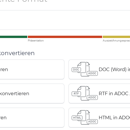
Präsentation
Auszeichnungsspra
onvertieren
eren
DOC (Word) 
DOC
ADOC
onvertieren
RTF in ADOC
RTF
ADOC
ren
HTML in ADO
HTML
ADOC