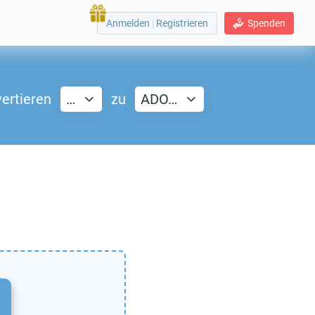
Anmelden
|
Registrieren
Spenden
ertieren
…
zu
ADO…