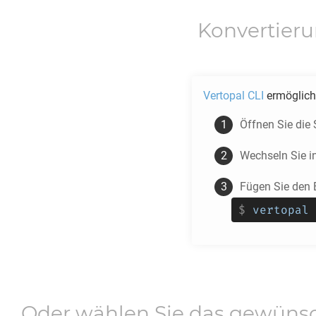
Konvertieru
Vertopal CLI
ermöglich
Öffnen Sie die
Wechseln Sie i
Fügen Sie den B
$
vertopal 
Oder wählen Sie das gewüns